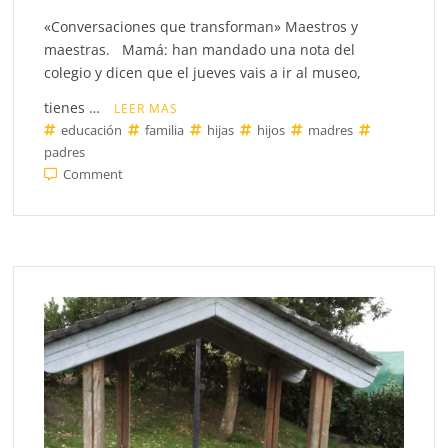
«Conversaciones que transforman» Maestros y
maestras. Mamá: han mandado una nota del
colegio y dicen que el jueves vais a ir al museo,
tienes …
LEER MAS
educación
familia
hijas
hijos
madres
padres
on
Comment
Conversaciones
que
transforman.
Mi
maestra.