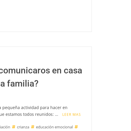
etapa
de
0
a
12
meses
de
nuestros
bebés.
 comunicaros en casa
a familia?
pequeña actividad para hacer en
que estamos todos reunidos: …
LEER MAS
liación
crianza
educación emocional