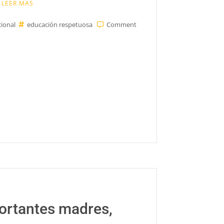
LEER MAS
on
ional
educación respetuosa
Comment
10
claves
para
educar
en
positivo
(parte
I)
ortantes madres,