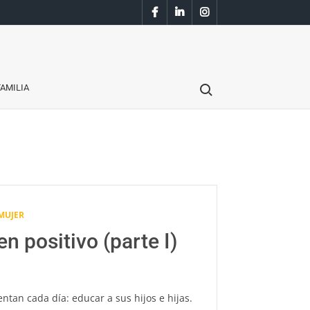
Facebook
Linkedin
Instagram
Search for:
AMILIA
MUJER
n positivo (parte I)
entan cada día: educar a sus hijos e hijas.