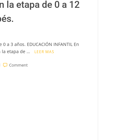
 la etapa de 0 a 12
bés.
de 0 a 3 años. EDUCACIÓN INFANTIL En
n la etapa de …
LEER MAS
on
l
Comment
Porque
somos
tan
importantes
madres,
padres
y
educadores
en
la