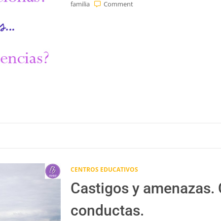
on
familia
Comment
¿Cuál
es
la
manera
de
comunicaros
en
casa
entre
los
mienbros
de
la
familia?
CENTROS EDUCATIVOS
Castigos y amenazas. 
conductas.