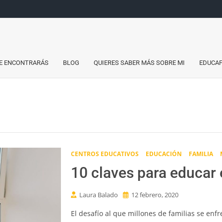
a
do
E ENCONTRARÁS
BLOG
QUIERES SABER MÁS SOBRE MI
EDUCAF
CENTROS EDUCATIVOS
EDUCACIÓN
FAMILIA
10 claves para educar e
Laura Balado
12 febrero, 2020
El desafío al que millones de familias se enfr