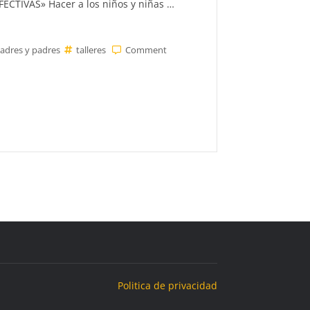
TIVAS» Hacer a los niños y niñas …
on
adres y padres
talleres
Comment
ALTERNATIVAS
AL
CASTIGO
Politica de privacidad