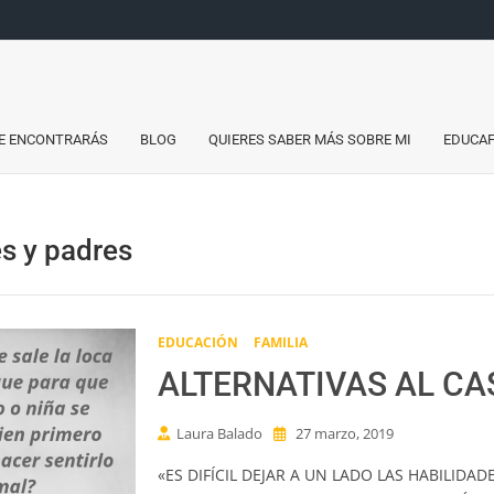
a
do
E ENCONTRARÁS
BLOG
QUIERES SABER MÁS SOBRE MI
EDUCAF
s y padres
EDUCACIÓN
FAMILIA
ALTERNATIVAS AL CA
Laura Balado
27 marzo, 2019
«ES DIFÍCIL DEJAR A UN LADO LAS HABILIDA